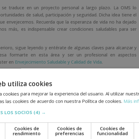
se traduce en un proyecto personal a largo plazo. La OMS lo
rtunidades de salud, participación y seguridad. Dicha idea tiene el
 que envejecemos. Recuerda que la esperanza de vida no ha dejado
imos más, es indispensable crear condiciones saludables para ser
erioro, sigue leyendo y entérate de algunas claves para alcanzar y
eresa formarte en esta área y ser un profesional en aspectos
áster en
Envejecimiento Saludable y Calidad de Vida
.
eb utiliza cookies
 cookies para mejorar la experiencia del usuario. Al utilizar nuest
s las cookies de acuerdo con nuestra Política de cookies.
Más in
ente
S LOS SOCIOS
(4) →
 saludable
va
Cookies de
Cookies de
Cookies de
e
rendimiento
preferencias
funcionalidad