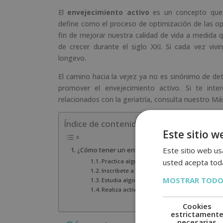
El
envejecimiento activo
es un concepto que 
define como el proceso de optimización de las opo
fin de mejorar nuestra calidad de vida a medida
de crecer durante el siglo XXI. Si cada vez viv
longevo.
El camino hacia la vejez ya no es sinónimo de det
promover el envejecimiento activo. Si te int
relacionados con la geriatría, consulta nuestro M
Índice de contenidos
Este sitio w
Este sitio web usa
¿Cómo tener un envejecimiento activo?
usted acepta toda
Practica algún deporte y aliméntate sanam
Inscríbete a un voluntariado
MOSTRAR TODO
Estudia algo nuevo para un envejecimiento
Realiza actividades de estimulación cogniti
Cookies
estrictament
necesarias