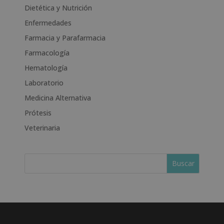
t
Dietética y Nutrición
i
Enfermedades
v
e
Farmacia y Parafarmacia
:
Farmacología
Hematología
Laboratorio
Medicina Alternativa
Prótesis
Veterinaria