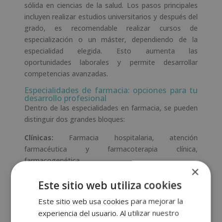
sólida en ciencias de la salud. Los pasos principales
incluyen realizar estudios universitarios y después del
grado, es recomendable realizar cursos de
especialización o un máster, dependiendo de la
especialidad elegida. Esto aumenta las
oportunidades laborales y permite desarrollar
competencias avanzadas.
Especialidades de farmacia: opciones para tu
desarrollo profesional
Dentro de las especialidades en farmacia, se pueden
distinguir dos grandes bloques:
Clínicas:
Farmacia hospitalaria, atención
farmacéutica y farmacoterapia clínica,
farmacogenética.
×
Técnicas e industriales:
Producción y control de
Este sitio web utiliza cookies
medicamentos, investigación y desarrollo
Este sitio web usa cookies para mejorar la
farmacéutico, farmacia regulatoria y aseguramiento
experiencia del usuario. Al utilizar nuestro
de calidad.