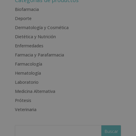
Categorías de productos
e
Biofarmacia
r
Deporte
n
a
Dermatología y Cosmética
t
Dietética y Nutrición
i
Enfermedades
v
e
Farmacia y Parafarmacia
:
Farmacología
Hematología
Laboratorio
Medicina Alternativa
Prótesis
Veterinaria