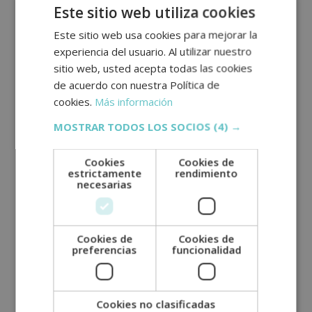
Este sitio web utiliza cookies
copa se hierve al empezar y acabar el ciclo. Y durante
el periodo de la regla basta solo con limpiarla con
Este sitio web usa cookies para mejorar la
agua.
experiencia del usuario. Al utilizar nuestro
sitio web, usted acepta todas las cookies
Compresas de tela y bragas
menstruales
de acuerdo con nuestra Política de
cookies.
Más información
La oferta de compresas de tela y bragas
MOSTRAR TODOS LOS SOCIOS
(4) →
menstruales es cada vez mayor. Son opciones muy
útiles y cómodas que pueden durar hasta 4 años.
Además, hay de todos los tamaños, para cada
Cookies
Cookies de
estrictamente
rendimiento
momento del ciclo. Cuentan con sistemas que evitan
necesarias
humedades, tienen una absorbencia máxima y un
tejido que evita olores.
Se aconseja dejarlas en remojo en agua fría durante
Cookies de
Cookies de
dos o tres horas. Después lavarlas a mano o
preferencias
funcionalidad
meterlas en la lavadora, con un máximo de 30
grados. Se deben evitar detergentes fuertes, lejías o
suavizantes ya que pueden genera irritaciones si no
Cookies no clasificadas