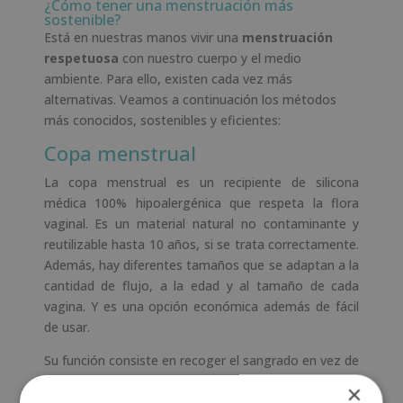
¿Cómo tener una menstruación más
sostenible?
Está en nuestras manos vivir una
menstruación
respetuosa
con nuestro cuerpo y el medio
ambiente. Para ello, existen cada vez más
alternativas. Veamos a continuación los métodos
más conocidos, sostenibles y eficientes:
Copa menstrual
La copa menstrual es un recipiente de silicona
médica 100% hipoalergénica que respeta la flora
vaginal. Es un material natural no contaminante y
reutilizable hasta 10 años, si se trata correctamente.
Además, hay diferentes tamaños que se adaptan a la
cantidad de flujo, a la edad y al tamaño de cada
vagina. Y es una opción económica además de fácil
de usar.
Su función consiste en recoger el sangrado en vez de
absorberlo. Gracias a este método, no aparecen
×
problemas de irritación, alergias, hongos, etc. Esta